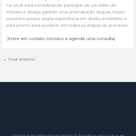
Se você está considerando participar de um leilão de
imóveis e deseja garantir uma arrematação segura, nosso
escritório possui ampla experiência em direito imobiliário e
está pronto para auxiliá-lo em todas as etapas do processo.
[
Entre em contato conosco e agende uma consulta
]
←
Post anterior
Vestibulum ante ipsum primis in faucibus orci luctus et