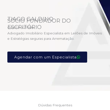
TIAGO GALDINO
SÓCIO FUNDADOR DO
ESCRITÓRIO
OABSP 427986
Advogado Imobiliário Especialista em Leilões de Imóveis
e Estratégias seguras para Arrematação.
Agendar com um Especialista
Dúvidas Frequentes