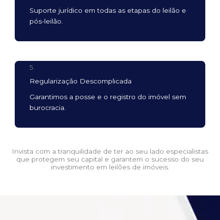
Suporte jurídico em todas as etapas do leilão e
pós-leilão.
5.
Regularização Descomplicada
Garantimos a posse e o registro do imóvel sem
burocracia.
Invista com a tranquilidade de ter ao seu lado especialistas
que protegem seu capital e garantem o sucesso do seu
investimento em leilões de imóveis.