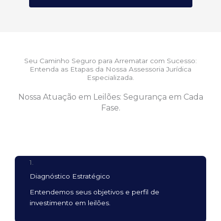
Seu Caminho Seguro para Arrematar com Sucesso:
Entenda as Etapas da Nossa Assessoria Jurídica
Especializada.
Nossa Atuação em Leilões: Segurança em Cada
Fase.
1.
Diagnóstico Estratégico
Entendemos seus objetivos e perfil de
investimento em leilões.